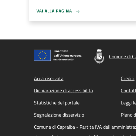
VAI ALLA PAGINA
Comune di C
Footer menu
Area riservata
Crediti
Dichiarazione di accessibilità
Contatt
Statistiche del portale
Leggi l
Segnalazione disservizio
Piano d
Comune di Capralba - Partita IVA dell'amministr