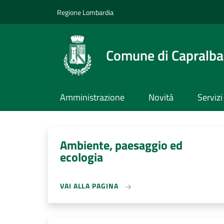
Salta al contenuto principale
Skip to footer content
Regione Lombardia
Comune di Capralba
Amministrazione
Novità
Servizi
Ambiente, paesaggio ed
ecologia
VAI ALLA PAGINA