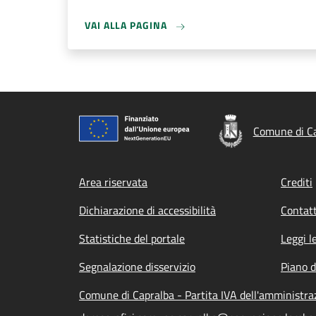
VAI ALLA PAGINA
Comune di C
Footer menu
Area riservata
Crediti
Dichiarazione di accessibilità
Contatt
Statistiche del portale
Leggi l
Segnalazione disservizio
Piano d
Comune di Capralba - Partita IVA dell'amministr