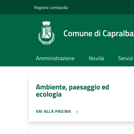
Salta al contenuto principale
Skip to footer content
Regione Lombardia
Comune di Capralba
Amministrazione
Novità
Servizi
Ambiente, paesaggio ed
ecologia
VAI ALLA PAGINA