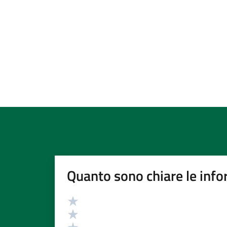
Quanto sono chiare le info
Valutazione
Valuta 5 stelle su 5
Valuta 4 stelle su 5
Valuta 3 stelle su 5