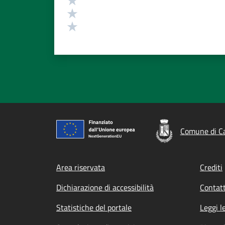
Valuta 2 stelle su 5
Valuta 1 stelle su 5
Comune di C
Footer menu
Area riservata
Crediti
Dichiarazione di accessibilità
Contatt
Statistiche del portale
Leggi l