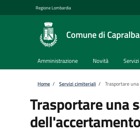
Salta al contenuto principale
Skip to footer content
Regione Lombardia
Comune di Capralba
Amministrazione
Novità
Servizi
Briciole di pane
Home
/
Servizi cimiteriali
/
Trasportare una 
Trasportare una 
dell'accertamento