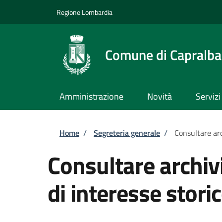
Salta al contenuto principale
Skip to footer content
Regione Lombardia
Comune di Capralba
Amministrazione
Novità
Servizi
Briciole di pane
Home
/
Segreteria generale
/
Consultare arc
Consultare archiv
di interesse stori