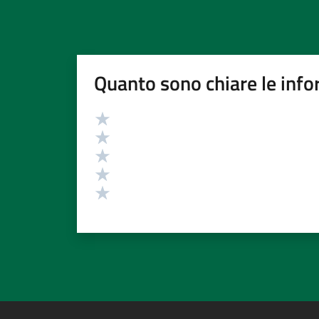
Quanto sono chiare le info
Valutazione
Valuta 5 stelle su 5
Valuta 4 stelle su 5
Valuta 3 stelle su 5
Valuta 2 stelle su 5
Valuta 1 stelle su 5