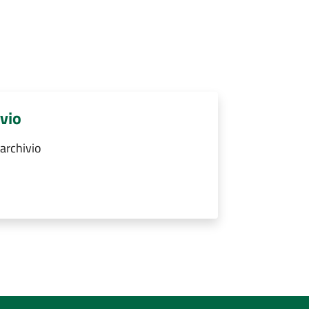
ivio
archivio