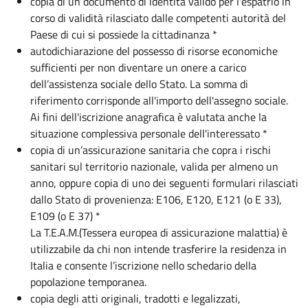
copia di un documento di identità valido per l'espatrio in
corso di validità rilasciato dalle competenti autorità del
Paese di cui si possiede la cittadinanza *
autodichiarazione del possesso di risorse economiche
sufficienti per non diventare un onere a carico
dell’assistenza sociale dello Stato. La somma di
riferimento corrisponde all'importo dell'assegno sociale.
Ai fini dell'iscrizione anagrafica è valutata anche la
situazione complessiva personale dell'interessato *
copia di un’assicurazione sanitaria che copra i rischi
sanitari sul territorio nazionale, valida per almeno un
anno, oppure copia di uno dei seguenti formulari rilasciati
dallo Stato di provenienza: E106, E120, E121 (o E 33),
E109 (o E 37) *
La T.E.A.M.(Tessera europea di assicurazione malattia) è
utilizzabile da chi non intende trasferire la residenza in
Italia e consente l’iscrizione nello schedario della
popolazione temporanea.
copia degli atti originali, tradotti e legalizzati,