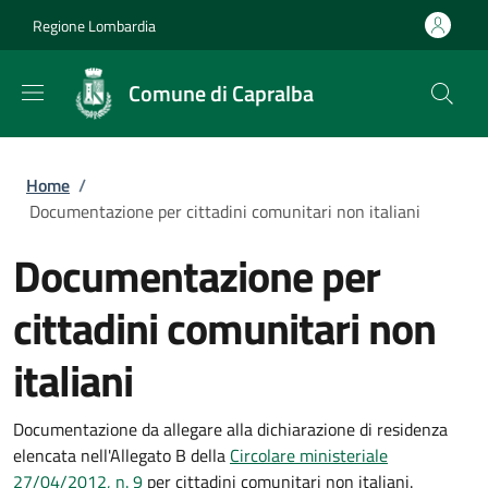
Salta al contenuto principale
Skip to footer content
Regione Lombardia
Comune di Capralba
Briciole di pane
Home
/
Documentazione per cittadini comunitari non italiani
Documentazione per
cittadini comunitari non
italiani
Documentazione da allegare alla dichiarazione di residenza
elencata nell'Allegato B della
Circolare
ministeriale
27/04/2012, n. 9
per cittadini comunitari non italiani.