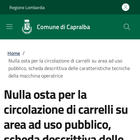
Salta al contenuto principale
Skip to footer content
Regione Lombardia
Comune di Capralba
Briciole di pane
Home
/
Nulla osta per la circolazione di carrelli su area ad uso
pubblico, scheda descrittiva delle caratteristiche tecniche
della macchina operatrice
Nulla osta per la
circolazione di carrelli su
area ad uso pubblico,
scheda descrittiva delle