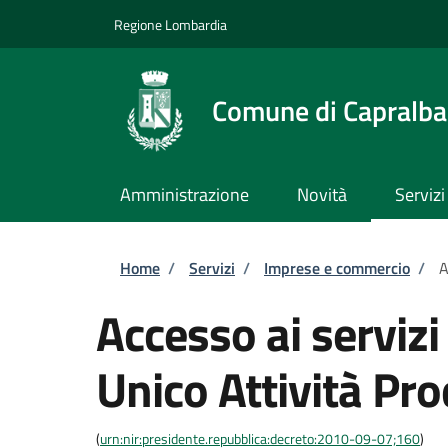
Salta al contenuto principale
Skip to footer content
Regione Lombardia
Comune di Capralba
Amministrazione
Novità
Servizi
Briciole di pane
Home
/
Servizi
/
Imprese e commercio
/
A
Accesso ai servizi
Unico Attività Pro
(
urn:nir:presidente.repubblica:decreto:2010-09-07;160
)