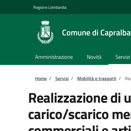
Salta al contenuto principale
Skip to footer content
Regione Lombardia
Comune di Capralba
Amministrazione
Novità
Servizi
Briciole di pane
Home
/
Servizi
/
Mobilità e trasporti
/
Rea
Realizzazione di u
carico/scarico mer
commerciali e arti