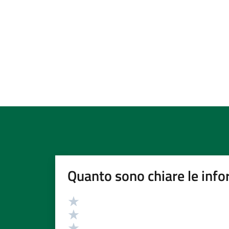
Quanto sono chiare le info
Valutazione
Valuta 5 stelle su 5
Valuta 4 stelle su 5
Valuta 3 stelle su 5