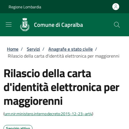
Salta al contenuto principale
Skip to footer content
Regione Lombardia
Comune di Capralba
Briciole di pane
Home
/
Servizi
/
Anagrafe e stato civile
/
Rilascio della carta d'identità elettronica per maggiorenni
Rilascio della carta
d'identità elettronica per
maggiorenni
(
urn:nir:ministero.interno:decreto:2015-12-23~art4
)
Servizio attivo