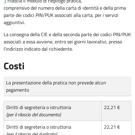
1
rilascia il modulo di riepilogo pratica,
comprensivo del numero della carta di identità e della prima
parte dei codici PIN/PUK associati alla carta, per i servizi
aggiuntivi.
La consegna della CIE e della seconda parte dei codici PIN/PUK
associati a essa avviene, entro sei giorni lavorativi, presso
l'indirizzo indicato dal richiedente.
Costi
Tipo di pagamento
Importo
La presentazione della pratica non prevede alcun
pagamento
Diritti di segreteria o istruttoria
22,21 €
(per il rilascio del documento)
Diritti di segreteria o istruttoria
22,21 €
(per il rilascio del duplicato)