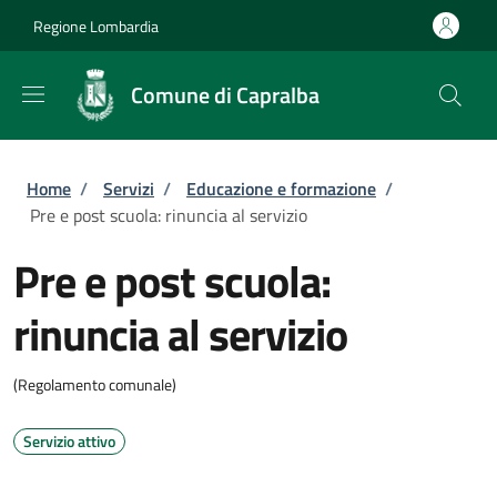
Salta al contenuto principale
Skip to footer content
Regione Lombardia
Comune di Capralba
Briciole di pane
Home
/
Servizi
/
Educazione e formazione
/
Pre e post scuola: rinuncia al servizio
Pre e post scuola:
rinuncia al servizio
(Regolamento comunale)
Servizio attivo