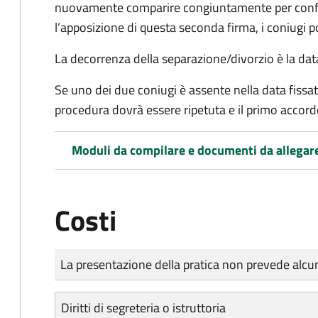
nuovamente comparire congiuntamente per confe
l’apposizione di questa seconda firma, i coniugi p
La decorrenza della separazione/divorzio è la data 
Se uno dei due coniugi è assente nella data fissat
procedura dovrà essere ripetuta e il primo accor
Moduli da compilare e documenti da allegar
Costi
Tipo di pagamento
Importo
La presentazione della pratica non prevede al
Diritti di segreteria o istruttoria