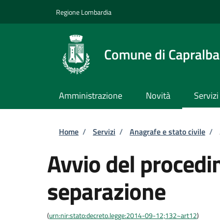
Salta al contenuto principale
Skip to footer content
Regione Lombardia
Comune di Capralba
Amministrazione
Novità
Servizi
Briciole di pane
Home
/
Servizi
/
Anagrafe e stato civile
/
Avvio del procedi
separazione
(
urn:nir:stato:decreto.legge:2014-09-12;132~art12
)