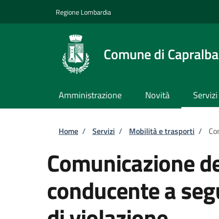
Salta al contenuto principale
Skip to footer content
Regione Lombardia
Comune di Capralba
Amministrazione
Novità
Servizi
Briciole di pane
Home
/
Servizi
/
Mobilità e trasporti
/
Com
Comunicazione dei
conducente a seg
di violazione