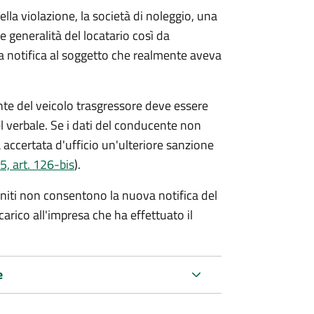
lla violazione, la società di noleggio, una
le generalità del locatario così da
va notifica al soggetto che realmente aveva
te del veicolo trasgressore deve essere
el verbale.
Se i dati del conducente non
 accertata d'ufficio un'ulteriore sanzione
5, art. 126-bis
).
forniti non consentono la nuova notifica del
 carico all'impresa che ha effettuato il
e