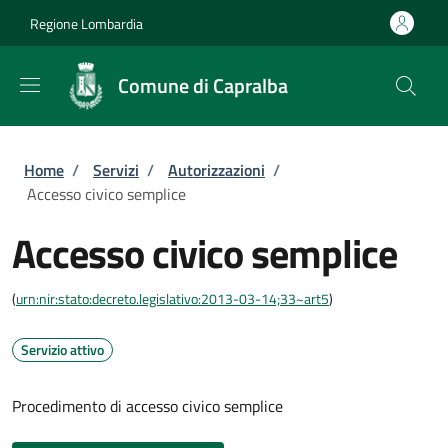
Salta al contenuto principale
Skip to footer content
Regione Lombardia
Comune di Capralba
Briciole di pane
Home
/
Servizi
/
Autorizzazioni
/
Accesso civico semplice
Accesso civico semplice
(
urn:nir:stato:decreto.legislativo:2013-03-14;33~art5
)
Servizio attivo
Procedimento di accesso civico semplice