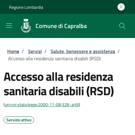
Salta al contenuto principale
Skip to footer content
Regione Lombardia
Comune di Capralba
Briciole di pane
Home
/
Servizi
/
Salute, benessere e assistenza
/
Accesso alla residenza sanitaria disabili (RSD)
Accesso alla residenza
sanitaria disabili (RSD)
(
urn:nir:stato:legge:2000-11-08;328~art6
)
Servizio attivo