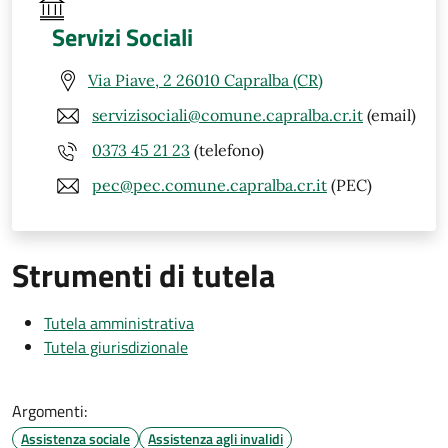
Servizi Sociali
Via Piave, 2 26010 Capralba (CR)
servizisociali@comune.capralba.cr.it
(email)
0373 45 21 23
(telefono)
pec@pec.comune.capralba.cr.it
(PEC)
Strumenti di tutela
Tutela amministrativa
Tutela giurisdizionale
Argomenti:
Assistenza sociale
Assistenza agli invalidi