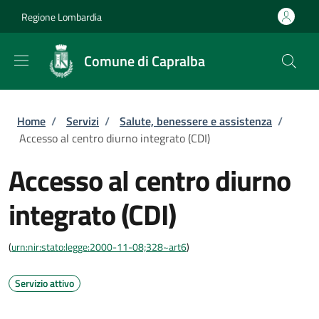
Salta al contenuto principale
Skip to footer content
Regione Lombardia
Comune di Capralba
Briciole di pane
Home
/
Servizi
/
Salute, benessere e assistenza
/
Accesso al centro diurno integrato (CDI)
Accesso al centro diurno
integrato (CDI)
(
urn:nir:stato:legge:2000-11-08;328~art6
)
Servizio attivo