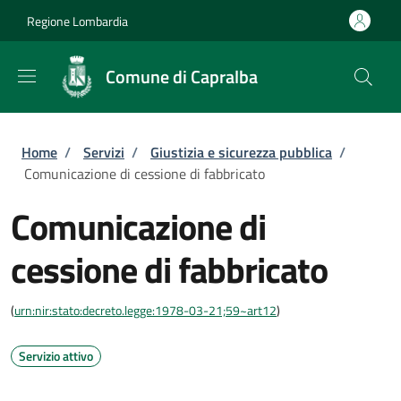
Salta al contenuto principale
Skip to footer content
Regione Lombardia
Comune di Capralba
Briciole di pane
Home
/
Servizi
/
Giustizia e sicurezza pubblica
/
Comunicazione di cessione di fabbricato
Comunicazione di
cessione di fabbricato
(
urn:nir:stato:decreto.legge:1978-03-21;59~art12
)
Servizio attivo