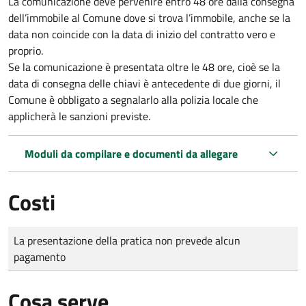
La comunicazione deve pervenire
entro 48 ore
dalla consegna
dell’immobile al Comune dove si trova l’immobile, anche se la
data non coincide con la data di inizio del contratto vero e
proprio.
Se la comunicazione è presentata oltre le 48 ore, cioè se la
data di consegna delle chiavi è antecedente di due giorni, il
Comune è obbligato a segnalarlo alla polizia locale che
applicherà le sanzioni previste.
Moduli da compilare e documenti da allegare
Costi
Tipo di pagamento
Importo
La presentazione della pratica non prevede alcun
pagamento
Cosa serve