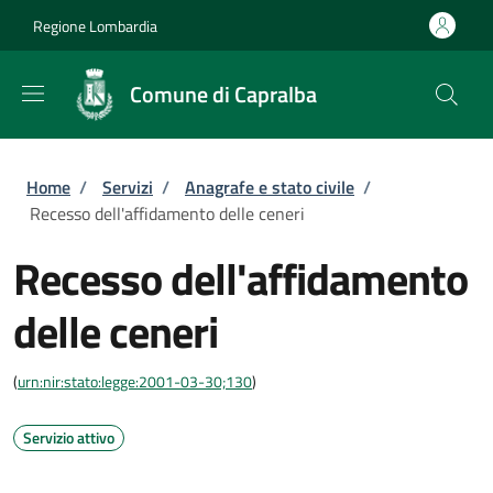
Salta al contenuto principale
Skip to footer content
Regione Lombardia
Comune di Capralba
Briciole di pane
Home
/
Servizi
/
Anagrafe e stato civile
/
Recesso dell'affidamento delle ceneri
Recesso dell'affidamento
delle ceneri
(
urn:nir:stato:legge:2001-03-30;130
)
Servizio attivo