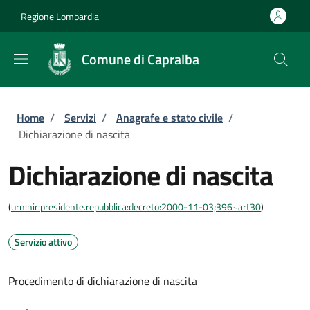
Salta al contenuto principale
Skip to footer content
Regione Lombardia
Comune di Capralba
Briciole di pane
Home
/
Servizi
/
Anagrafe e stato civile
/
Dichiarazione di nascita
Dichiarazione di nascita
(
urn:nir:presidente.repubblica:decreto:2000-11-03;396~art30
)
Servizio attivo
Procedimento di dichiarazione di nascita