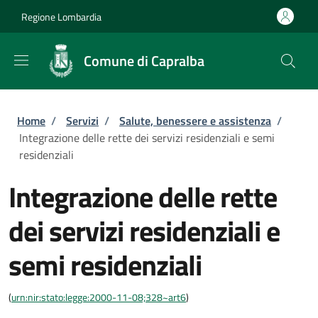
Salta al contenuto principale
Skip to footer content
Regione Lombardia
Comune di Capralba
Briciole di pane
Home
/
Servizi
/
Salute, benessere e assistenza
/
Integrazione delle rette dei servizi residenziali e semi
residenziali
Integrazione delle rette
dei servizi residenziali e
semi residenziali
(
urn:nir:stato:legge:2000-11-08;328~art6
)