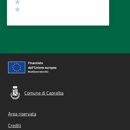
Valuta 2 stelle su 5
Valuta 1 stelle su 5
Comune di Capralba
Footer menu
Area riservata
Crediti