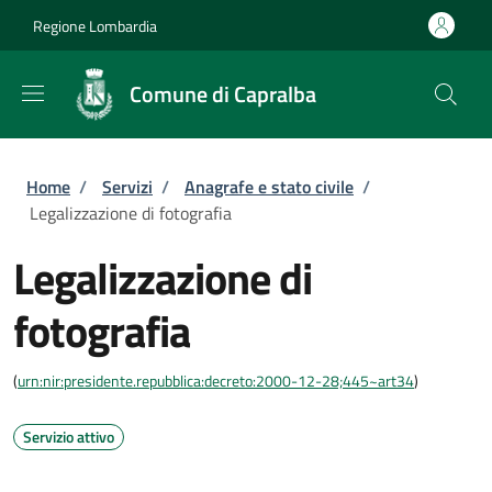
Salta al contenuto principale
Skip to footer content
Regione Lombardia
Comune di Capralba
Briciole di pane
Home
/
Servizi
/
Anagrafe e stato civile
/
Legalizzazione di fotografia
Legalizzazione di
fotografia
(
urn:nir:presidente.repubblica:decreto:2000-12-28;445~art34
)
Servizio attivo