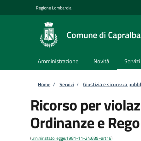
Salta al contenuto principale
Skip to footer content
Regione Lombardia
Comune di Capralba
Amministrazione
Novità
Servizi
Briciole di pane
Home
/
Servizi
/
Giustizia e sicurezza pubbl
Ricorso per violaz
Ordinanze e Rego
(
urn:nir:stato:legge:1981-11-24;689~art18
)