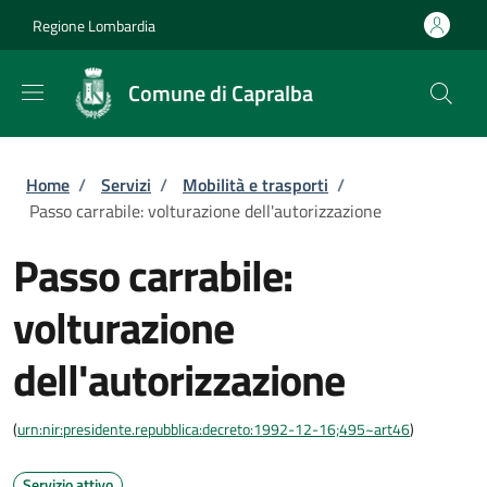
Salta al contenuto principale
Skip to footer content
Regione Lombardia
Comune di Capralba
Briciole di pane
Home
/
Servizi
/
Mobilità e trasporti
/
Passo carrabile: volturazione dell'autorizzazione
Passo carrabile:
volturazione
dell'autorizzazione
(
urn:nir:presidente.repubblica:decreto:1992-12-16;495~art46
)
Servizio attivo