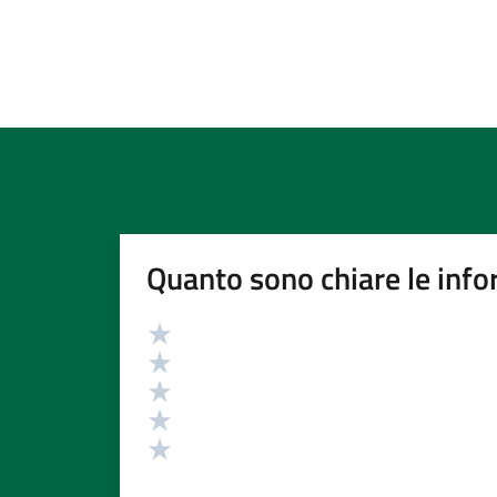
Quanto sono chiare le info
Valutazione
Valuta 5 stelle su 5
Valuta 4 stelle su 5
Valuta 3 stelle su 5
Valuta 2 stelle su 5
Valuta 1 stelle su 5