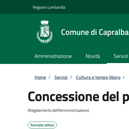
Salta al contenuto principale
Skip to footer content
Regione Lombardia
Comune di Capralba
Amministrazione
Novità
Servizi
Briciole di pane
Home
/
Servizi
/
Cultura e tempo libero
/
Concessione del p
(Regolamento dell'Amministrazione)
Servizio attivo