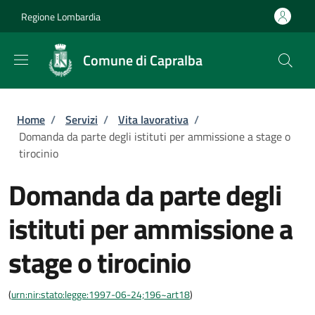
Salta al contenuto principale
Skip to footer content
Regione Lombardia
Comune di Capralba
Briciole di pane
Home
/
Servizi
/
Vita lavorativa
/
Domanda da parte degli istituti per ammissione a stage o
tirocinio
Domanda da parte degli
istituti per ammissione a
stage o tirocinio
(
urn:nir:stato:legge:1997-06-24;196~art18
)