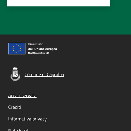
Comune di Capralba
Footer menu
Area riservata
Crediti
Informativa privacy
Note legali