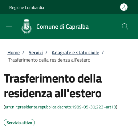
Salta al contenuto principale
Skip to footer content
Regione Lombardia
Comune di Capralba
Briciole di pane
Home
/
Servizi
/
Anagrafe e stato civile
/
Trasferimento della residenza all'estero
Trasferimento della
residenza all'estero
(
urn:nir:presidente.repubblica:decreto:1989-05-30;223~art13
)
Servizio attivo