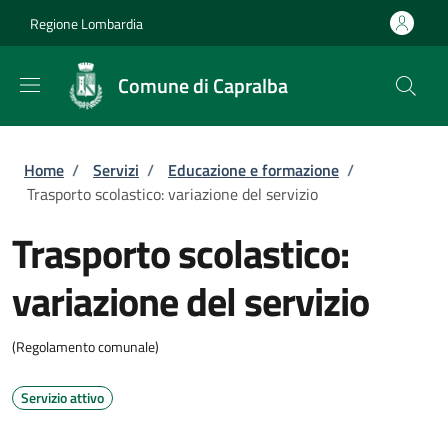
Salta al contenuto principale
Skip to footer content
Regione Lombardia
Comune di Capralba
Briciole di pane
Home
/
Servizi
/
Educazione e formazione
/
Trasporto scolastico: variazione del servizio
Trasporto scolastico:
variazione del servizio
(Regolamento comunale)
Servizio attivo