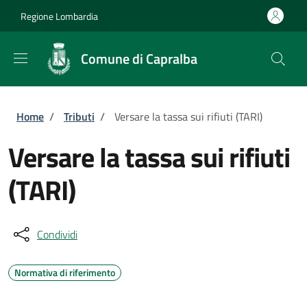
Salta al contenuto principale
Skip to footer content
Regione Lombardia
Comune di Capralba
Briciole di pane
Home
/
Tributi
/
Versare la tassa sui rifiuti (TARI)
Versare la tassa sui rifiuti
(TARI)
Condividi
Normativa di riferimento