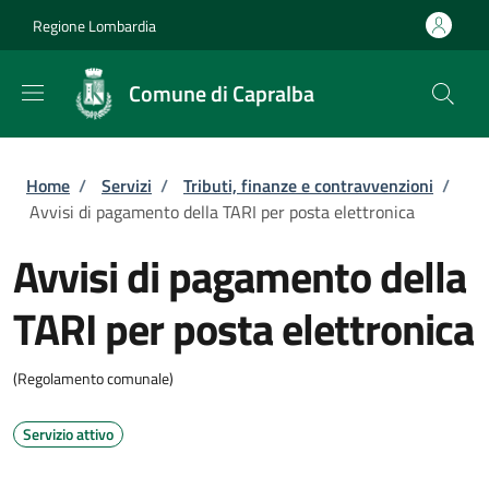
Salta al contenuto principale
Skip to footer content
Regione Lombardia
Comune di Capralba
Briciole di pane
Home
/
Servizi
/
Tributi, finanze e contravvenzioni
/
Avvisi di pagamento della TARI per posta elettronica
Avvisi di pagamento della
TARI per posta elettronica
(Regolamento comunale)
Servizio attivo