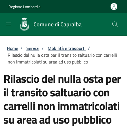
Salta al contenuto principale
Skip to footer content
Regione Lombardia
Comune di Capralba
Briciole di pane
Home
/
Servizi
/
Mobilità e trasporti
/
Rilascio del nulla osta per il transito saltuario con carrelli
non immatricolati su area ad uso pubblico
Rilascio del nulla osta per
il transito saltuario con
carrelli non immatricolati
su area ad uso pubblico